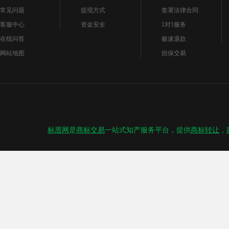
常见问题
提现方式
签署法律合同
客服中心
资金安全
1对1服务
在线问答
极速退款
网站地图
担保交易
标厝网
是
商标交易
一站式知产服务平台，提供
商标转让
，