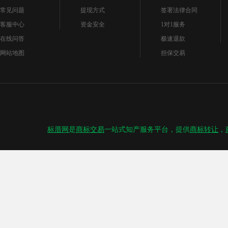
常见问题
提现方式
签署法律合同
客服中心
资金安全
1对1服务
在线问答
极速退款
网站地图
担保交易
标厝网
是
商标交易
一站式知产服务平台，提供
商标转让
，