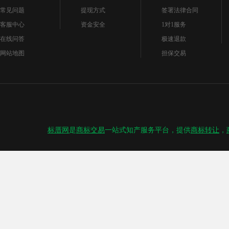
常见问题
提现方式
签署法律合同
客服中心
资金安全
1对1服务
在线问答
极速退款
网站地图
担保交易
标厝网
是
商标交易
一站式知产服务平台，提供
商标转让
，