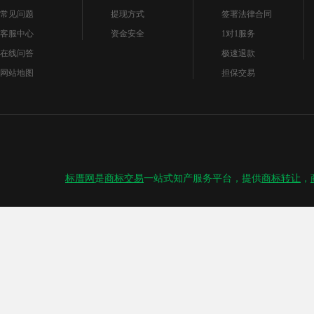
常见问题
提现方式
签署法律合同
客服中心
资金安全
1对1服务
在线问答
极速退款
网站地图
担保交易
标厝网
是
商标交易
一站式知产服务平台，提供
商标转让
，