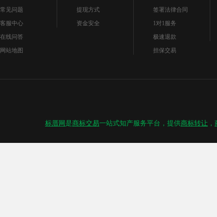
常见问题
提现方式
签署法律合同
客服中心
资金安全
1对1服务
在线问答
极速退款
网站地图
担保交易
标厝网
是
商标交易
一站式知产服务平台，提供
商标转让
，