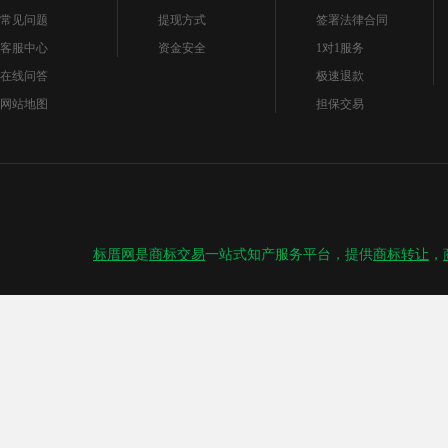
常见问题
提现方式
签署法律合同
客服中心
资金安全
1对1服务
在线问答
极速退款
网站地图
担保交易
标厝网
是
商标交易
一站式知产服务平台，提供
商标转让
，